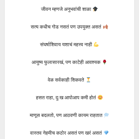
जीवन म्हणजे अनुभवांची शाळा
सत्य कधीच गोड नसतं पण उपयुक्त असतं
संघर्षाशिवाय यशाचं महत्त्व नाही
आयुष्य फुलासारखं, पण काटेही आवश्यक
वेळ सर्वकाही शिकवते
हसत राहा, दुःख आपोआप कमी होतं
माणूस बदलतो, पण आठवणी कायम राहतात
वास्तव नेहमीच कठोर असतं पण खरं असतं