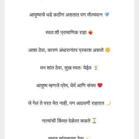
आयुष्याचे धडे कठीण असतात पण मौल्यवान
स्वतःशी प्रामाणिक राहा
आशा ठेवा, कारण अंधारानंतर प्रकाश असतो
मन शांत ठेवा, सुख स्वतः येईल
आयुष्य म्हणजे प्रेम, धैर्य आणि संयम
जे गेलं ते परत येत नाही, पण आठवणी राहतात
नात्यांची किंमत वेळेवर कळते
मनात चांगुलपणा ठेवा