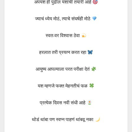
अपयश ही पुढील यशाची तयारी आहे
ज्याचं ध्येय मोठं, त्याचे संघर्षही मोठे
स्वतःवर विश्वास ठेवा
हरलात तरी प्रयत्न करत रहा
आयुष्य आपल्याला परत परीक्षा देतं
यश म्हणजे फक्त मेहनतीचं फळ
प्रत्येक दिवस नवी संधी आहे
थोडं थांबा पण स्वप्न पाहणं थांबवू नका