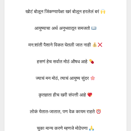
खोटं बोलून जिंकण्यापेक्षा खरं बोलून हरलेलं बरं
आयुष्याचा अर्थ अनुभवातून समजतो
मन:शांती पैशाने विकत घेतली जात नाही
हसणं हेच सर्वात मोठं औषध आहे
ज्याचं मन मोठं, त्याचं आयुष्य सुंदर
कृतज्ञता हीच खरी संपत्ती आहे
लोकं येतात-जातात, पण वेळ कायम राहते
चुका मान्य करणे म्हणजे मोठेपणा