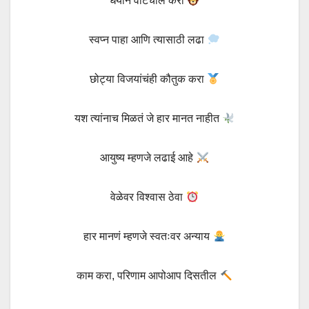
धैर्याने वाटचाल करा
स्वप्न पाहा आणि त्यासाठी लढा
छोट्या विजयांचंही कौतुक करा
यश त्यांनाच मिळतं जे हार मानत नाहीत
आयुष्य म्हणजे लढाई आहे
वेळेवर विश्वास ठेवा
हार मानणं म्हणजे स्वतःवर अन्याय
काम करा, परिणाम आपोआप दिसतील