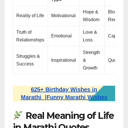
Hope &
Blogs,
Reality of Life
Motivational
Wisdom
Reels
Truth of
Love &
Emotional
Captions
Relationships
Loss
Strength
Struggles &
Inspirational
&
Quotes
Success
Growth
625+ Birthday Wishes in
Marathi |Funny Marathi Wishes
Real Meaning of Life
in Marathi Quotes