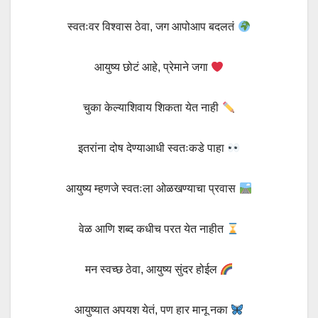
स्वतःवर विश्वास ठेवा, जग आपोआप बदलतं
आयुष्य छोटं आहे, प्रेमाने जगा
चुका केल्याशिवाय शिकता येत नाही
इतरांना दोष देण्याआधी स्वतःकडे पाहा
आयुष्य म्हणजे स्वतःला ओळखण्याचा प्रवास
वेळ आणि शब्द कधीच परत येत नाहीत
मन स्वच्छ ठेवा, आयुष्य सुंदर होईल
आयुष्यात अपयश येतं, पण हार मानू नका