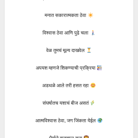
मनात सकारात्मकता ठेवा
विश्वास ठेवा आणि पुढे चला
वेळ तुमचं मूल्य दाखवेल
अपयश म्हणजे शिकण्याची प्रक्रिया
अडथळे आले तरी हसत रहा
संघर्षातच यशाचं बीज असतं
आत्मविश्वास ठेवा, जग जिंकता येईल